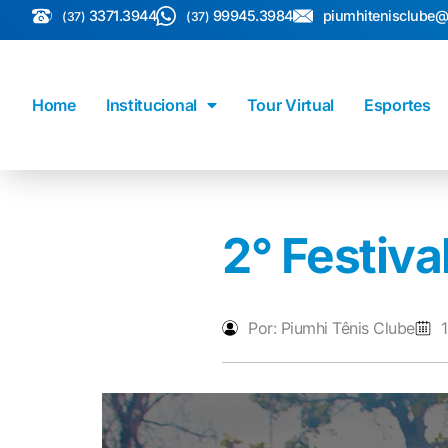
3371.3944
99945.3984
piumhitenisclube
(37)
(37)
Home
Institucional
Tour Virtual
Esportes
2° Festiv
Por: Piumhi Tênis Clube