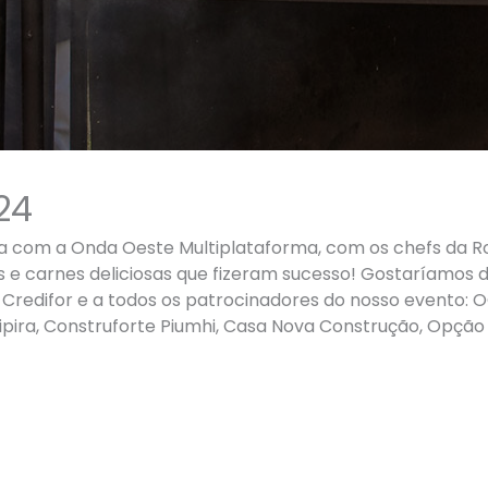
24
a com a Onda Oeste Multiplataforma, com os chefs da Ro
s e carnes deliciosas que fizeram sucesso! Gostaríamos
Credifor e a todos os patrocinadores do nosso evento: 
pira, Construforte Piumhi, Casa Nova Construção, Opção 