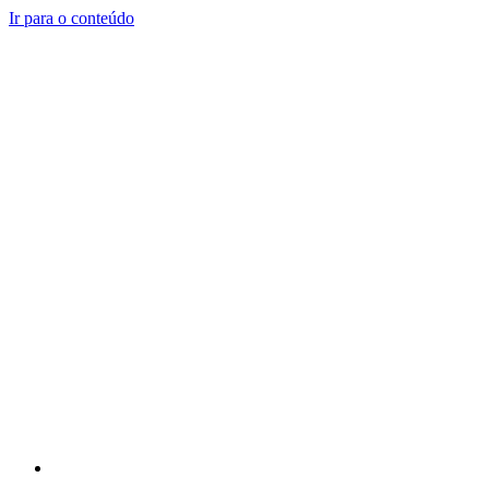
Ir para o conteúdo
3371.3944
(37)