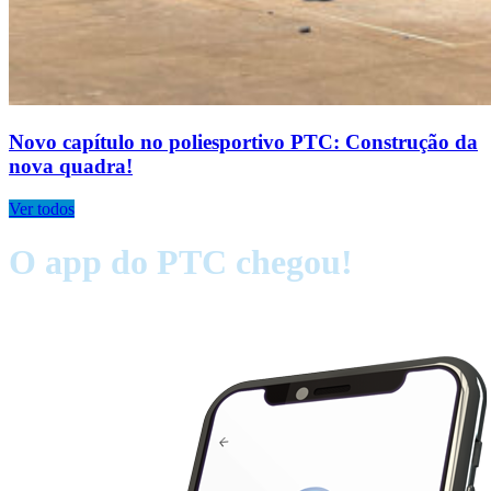
Novo capítulo no poliesportivo PTC: Construção da
nova quadra!
Ver todos
O app do PTC chegou!
Tenha o PTC na palma da sua mão. Instale agora!