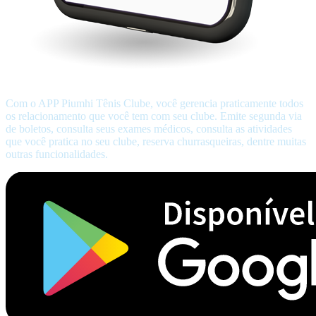
Com o APP Piumhi Tênis Clube, você gerencia praticamente todos
os relacionamento que você tem com seu clube. Emite segunda via
de boletos, consulta seus exames médicos, consulta as atividades
que você pratica no seu clube, reserva churrasqueiras, dentre muitas
outras funcionalidades.