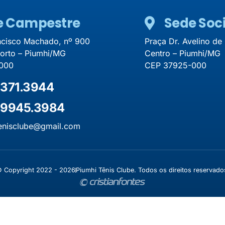
e Campestre
Sede Soci
ncisco Machado, nº 900
Praça Dr. Avelino de
porto – Piumhi/MG
Centro – Piumhi/MG
000
CEP 37925-000
371.3944
9945.3984
enisclube@gmail.com
 Copyright 2022 - 2026
Piumhi Tênis Clube. Todos os direitos reservado