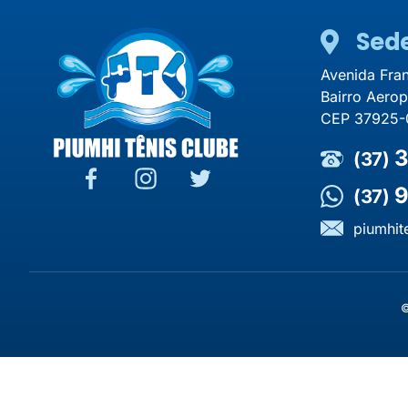
Sed
Avenida Fra
Bairro Aero
CEP 37925-
3
(37)
9
(37)
piumhit
©