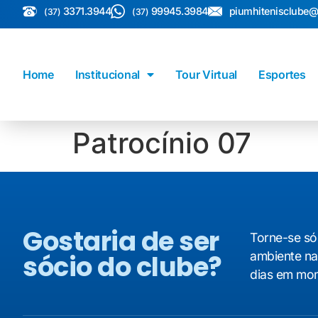
3371.3944
99945.3984
piumhitenisclube
(37)
(37)
Home
Institucional
Tour Virtual
Esportes
Patrocínio 07
Gostaria de ser
Torne-se só
sócio do clube?
ambiente na
dias em mom