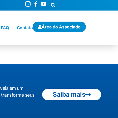
Área do Associado
FAQ
Contato
áveis em um
Saiba mais
e transforme seus