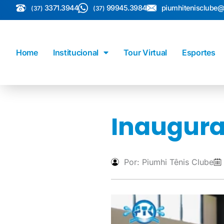
3371.3944
99945.3984
piumhitenisclube
(37)
(37)
Home
Institucional
Tour Virtual
Esportes
Inaugura
Por: Piumhi Tênis Clube