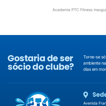
Academia PTC Fitness inaugur
Gostaria de ser
Torne-se só
sócio do clube?
ambiente na
dias em mom
Sed
Avenida Fra